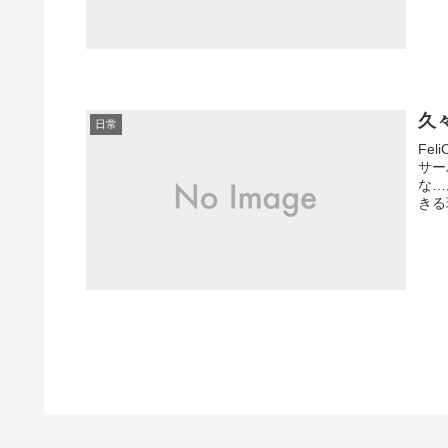
久
日常
Fe
サー
な…。
きる