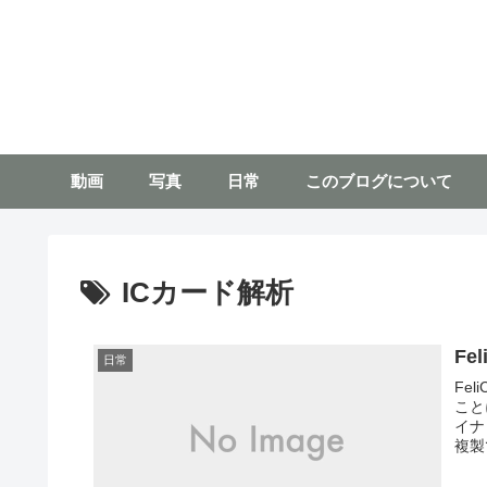
動画
写真
日常
このブログについて
ICカード解析
Fe
日常
Fe
こと
イナ
複製