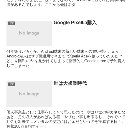
収があるんでしょう。ここから先はネタ...
Google Pixel6a購入
日常
何年振りだろうか。Android端末の新しい端末への買い替え。元々
Android端末はサブ機運用で今まではXperia Aceを使っていたんだけ
ど、今回Pixel6aを見かけてしまって衝動的にGoogle storeで予約購入
してしまった...
世は大複業時代
日常
個人事業主として仕事をしてきて思ったのは、やはり世の中カネだな
ぁと。月の収入があればある程、やりたい事も出来るし、それでいて
貯金も出来て…メンタルの安定にはお金だというのを実感する日々。
月収100万目指すぞー！