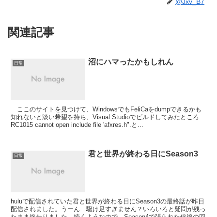
@Jxv_B7
関連記事
沼にハマったかもしれん
日常
ここのサイトを見つけて、WindowsでもFeliCaをdumpできるかも
知れないと淡い希望を持ち、Visual Studioでビルドしてみたところ
RC1015 cannot open include file 'afxres.h".と...
君と世界が終わる日にSeason3
日常
huluで配信されていた君と世界が終わる日にSeason3の最終話が昨日
配信されました。うーん…駆け足すぎません？いろいろと疑問が残っ
たまま終わりました。続くようなので、Season4で張られた伏線の回