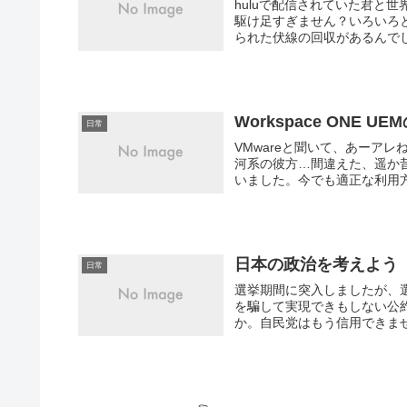
huluで配信されていた君と世
駆け足すぎません？いろいろと
られた伏線の回収があるんでし
Workspace ONE 
日常
VMwareと聞いて、あーア
河系の彼方…間違えた、遥か
いました。今でも適正な利用方
日本の政治を考えよう
日常
選挙期間に突入しましたが、
を騙して実現できもしない公
か。自民党はもう信用できませ