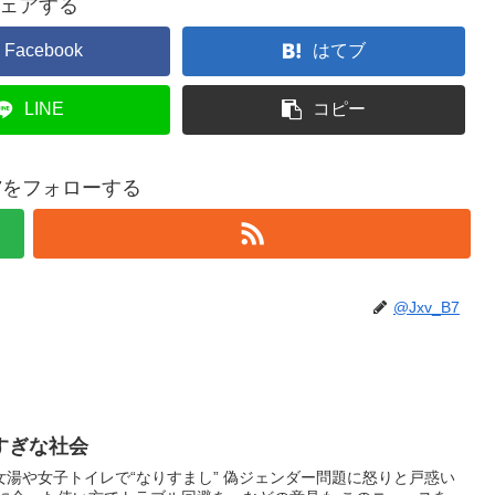
ェアする
Facebook
はてブ
LINE
コピー
B7をフォローする
@Jxv_B7
すぎな社会
湯や女子トイレで“なりすまし” 偽ジェンダー問題に怒りと戸惑い