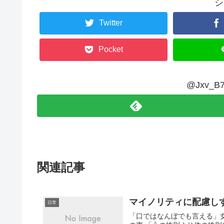
シ
Twitter
Pocket
@Jxv_
関連記事
マイノリティに配慮し
日常
「口ではなんぼでも言える」女