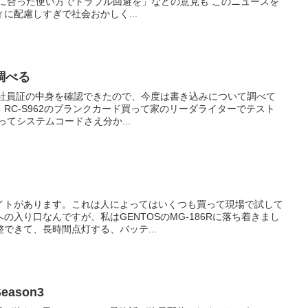
別に合った使い方でトラブル回避を」などの意見も このニュースを
に配慮しすぎで社会おかしく...
に調べる
もらい社員証の中身を確認できたので、今度は書き込みについて調べて
RC-S962のブランクカード買って家のリーダライターでテスト
ってシステムコードさえ分か...
イトがあります。これは人によってはいくつも買って現場で試して
の入り口なんですが、私はGENTOSのMG-186Rに落ち着きまし
できて、長時間点灯する、バッテ...
ason3