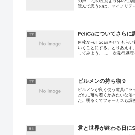
の声 「心の性別より体の性
読んで思うのは、マイノリティ
FeliCaについてさら
日常
何枚かFull Scanさせて
いくことにする。とりあえず、
してみよう。 …一次発行処理
ビルメンの持ち物９
日常
ビルメンが良く使う道具にラ
どれに落ち着くかみたいな沼へ
た。明るくてフォーカスも調整
君と世界が終わる日にSe
日常