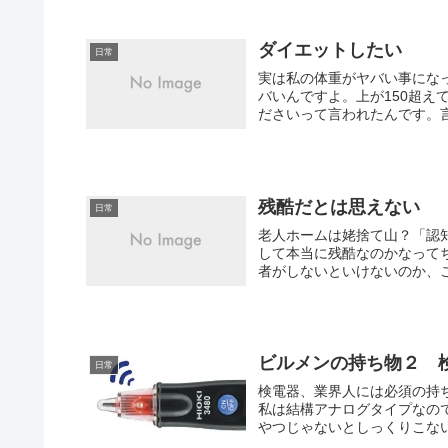
ダイエットしたい
日常
実は私の体重がヤバい事になっ
バいんですよ。上が150超
ださいって言われたんです。言
残酷だとは思えない
日常
老人ホームは姥捨て山？「認
して本当に残酷なのかなって
者がしないといけないのか、こ
ビルメンの持ち物２ 
日常
検電器、業界人には必須の持
私は結構アナログタイプなの
やつじゃないとしっくりこない