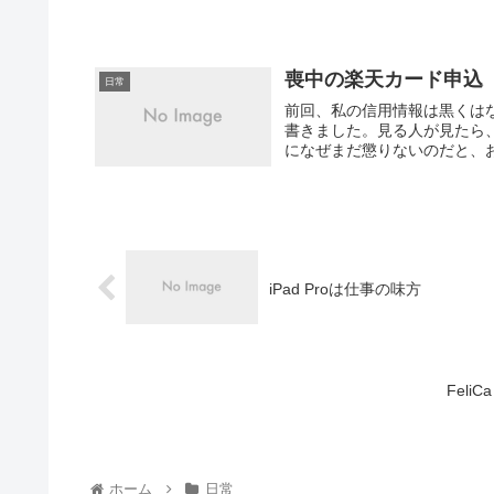
喪中の楽天カード申込
日常
前回、私の信用情報は黒くは
書きました。見る人が見たら
になぜまだ懲りないのだと、お
iPad Proは仕事の味方
Feli
ホーム
日常