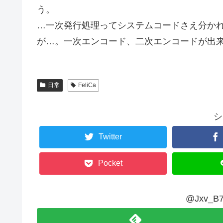
う。
…一次発行処理ってシステムコードさえ分か
が…。一次エンコード、二次エンコードが出
日常
FeliCa
シ
Twitter
Pocket
@Jxv_