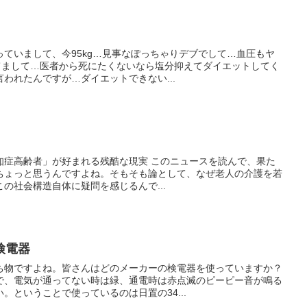
ていまして、今95kg…見事なぽっちゃりデブでして…血圧もヤ
えてまして…医者から死にたくないなら塩分抑えてダイエットしてく
われたんですが…ダイエットできない...
知症高齢者」が好まれる残酷な現実 このニュースを読んで、果た
ちょっと思うんですよね。そもそも論として、なぜ老人の介護を若
の社会構造自体に疑問を感じるんで...
検電器
ち物ですよね。皆さんはどのメーカーの検電器を使っていますか？
で、電気が通ってない時は緑、通電時は赤点滅のピーピー音が鳴る
。ということで使っているのは日置の34...