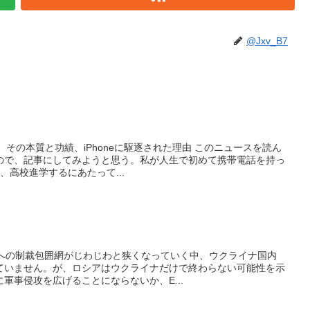
@Jxv_B7
 その本質と功績、iPhoneに駆逐された理由 このニュースを読ん
ので、記事にしてみようと思う。私が人生で初めて携帯電話を持っ
、高校進学するにあたって...
アへの制裁包囲網がじわじわと狭くなっていく中、ウクライナ国内
ていません。が、ロシアはウクライナだけで終わらない可能性を示
軍事侵攻を広げることにならないか、E...