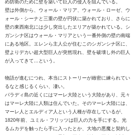
め防衛のために壁を築いて巨人の侵入を阻んでいる。
壁は外側から、ウォール・マリア、ウォール・ローゼ、ウ
ォール・シーナと三重の壁が円状に築かれており、さらに
壁の東西南北には少し突出したエリアが築かれている。シ
ガンシナ区はウォール・マリアという一番外側の壁の南端
にある地区。エレンら主人公が住むこのシガンシナ区に、
壁よりデカい超大型巨人が突然現れ、壁を破壊し外の巨人
が入ってきて…という。
物語が進むにつれ、本当にストーリーが緻密に練られてい
るなと感じるくらい、凄い。
パラディ島の近くにはマーレ大陸という大陸があり、元々
はマーレ大陸に人類は住んでいた。そのマーレ大陸には、
マーレ人とエルディア人という人種が存在しているが、
1820年前、ユミル・フリッツは巨人の力を手にする。光
るムカデを触ったら手に入ったとか、大地の悪魔と契約し