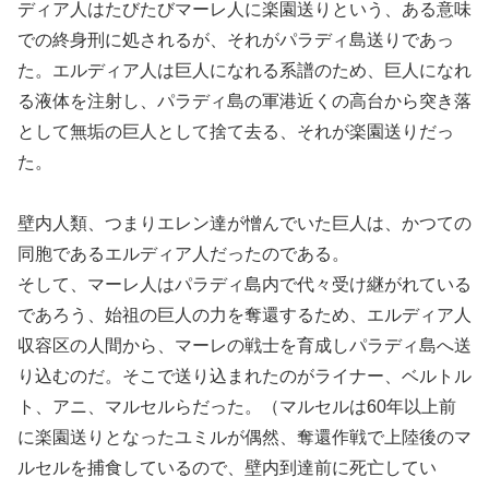
ディア人はたびたびマーレ人に楽園送りという、ある意味
での終身刑に処されるが、それがパラディ島送りであっ
た。エルディア人は巨人になれる系譜のため、巨人になれ
る液体を注射し、パラディ島の軍港近くの高台から突き落
として無垢の巨人として捨て去る、それが楽園送りだっ
た。
壁内人類、つまりエレン達が憎んでいた巨人は、かつての
同胞であるエルディア人だったのである。
そして、マーレ人はパラディ島内で代々受け継がれている
であろう、始祖の巨人の力を奪還するため、エルディア人
収容区の人間から、マーレの戦士を育成しパラディ島へ送
り込むのだ。そこで送り込まれたのがライナー、ベルトル
ト、アニ、マルセルらだった。（マルセルは60年以上前
に楽園送りとなったユミルが偶然、奪還作戦で上陸後のマ
ルセルを捕食しているので、壁内到達前に死亡してい