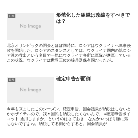
形骸化した組織は改編をすべきで
日常
は？
北京オリンピックの閉会とほぼ同時に、ロシアはウクライナへ軍事侵
攻を開始した。ロシアのスタンスとしては、ウクライナ国内の親ロシ
ア派の救出という名目で一気にウクライナ各所に軍隊が進軍している
この状況。ウクライナは世界三位の核兵器保有国だったが...
確定申告が面倒
日常
今年も来ましたこのシーズン。確定申告。国会議員が納税はしないと
かホザイテルので、我々国民も納税したくないんで、 #確定申告ボイ
コット 通用しますか。というのはさておき、なんかやっぱり腑に落
ちないですよね。納税してる側からすると。国会議員が...