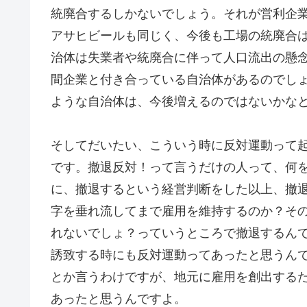
統廃合するしかないでしょう。それが営利企
アサヒビールも同じく、今後も工場の統廃合
治体は失業者や統廃合に伴って人口流出の懸
間企業と付き合っている自治体があるのでし
ような自治体は、今後増えるのではないかな
そしてだいたい、こういう時に反対運動って
です。撤退反対！って言うだけの人って、何
に、撤退するという経営判断をした以上、撤
字を垂れ流してまで雇用を維持するのか？そ
れないでしょ？っていうところで撤退するん
誘致する時にも反対運動ってあったと思うん
とか言うわけですが、地元に雇用を創出する
あったと思うんですよ。