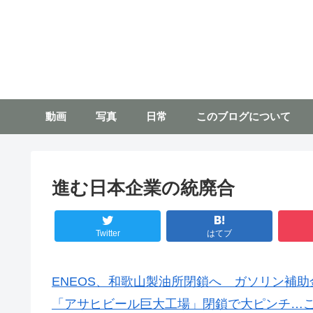
動画
写真
日常
このブログについて
進む日本企業の統廃合
Twitter
はてブ
ENEOS、和歌山製油所閉鎖へ ガソリン補助
「アサヒビール巨大工場」閉鎖で大ピンチ…