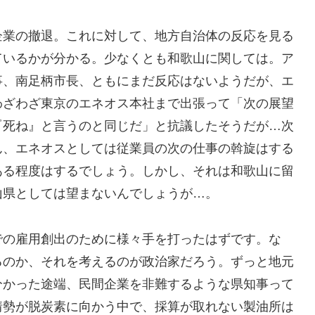
企業の撤退。これに対して、地方自治体の反応を見る
ているかが分かる。少なくとも和歌山に関しては。ア
事、南足柄市長、ともにまだ反応はないようだが、エ
わざわざ東京のエネオス本社まで出張って「次の展望
『死ね』と言うのと同じだ」と抗議したそうだが…次
ん、エネオスとしては従業員の次の仕事の斡旋はする
ある程度はするでしょう。しかし、それは和歌山に留
山県としては望まないんでしょうが…。
での雇用創出のために様々手を打ったはずです。な
るのか、それを考えるのが政治家だろう。ずっと地元
分かった途端、民間企業を非難するような県知事って
情勢が脱炭素に向かう中で、採算が取れない製油所は