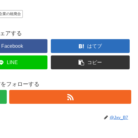
企業の統廃合
ェアする
Facebook
はてブ
LINE
コピー
B7をフォローする
@Jxv_B7