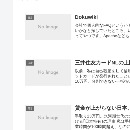
Dokuwiki
日常
会社で個人的なFAQという
いかなと探していたところ、US
ってやつです。Apacheなども
三井住友カードNLの
日常
以前、私は自己破産をして信
ットカードが発行された…と
10万円、分割できない一括払
賃金が上がらない日本
日常
手取り23万円…氷河期世代
ける｢日本特有｣の理由 私は
業時間が100時間超え、なのに手