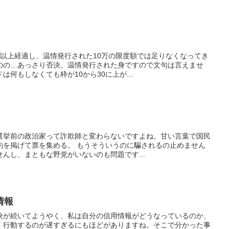
半以上経過し、温情発行された10万の限度額では足りなくなってき
のの…あっさり否決。温情発行された身ですので文句は言えませ
何もしなくても枠が10から30に上が...
選挙前の政治家って詐欺師と変わらないですよね。甘い言葉で国民
約を掲げて票を集める。 もうそういうのに騙されるの止めません
んし、まともな野党がいないのも問題です...
情報
決が続いてようやく、私は自分の信用情報がどうなっているのか、
。行動するのが遅すぎるにもほどがありますね。そこで分かった事