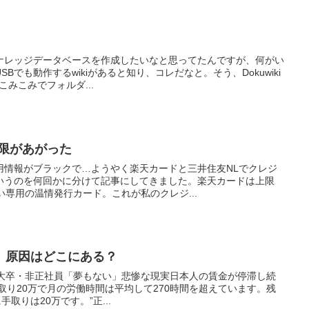
かナレッジデータベースを作成したいなと思ってたんですが、何がい
Bでも動作するwikiがあると知り、コレだなと。そう、Dokuwiki
こみこみでフォルダ...
上限があがった
用情報がブラックで…ようやく楽天カードと三井住友NLでクレジ
いうのを何回かに分けて記事にしてきました。楽天カードは上限
い専用の温情発行カード。これが私のクレジ...
、原因はどこにある？
の大卒・非正社員「夢もない」悲惨な現実日本人の賃金が停滞し続
手取り20万で月の労働時間は平均して270時間を超えています。残
取りは20万です。”正...