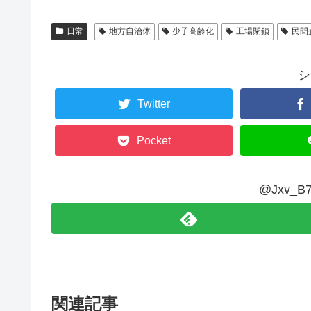
日常
地方自治体
少子高齢化
工場閉鎖
民間
シ
Twitter
Pocket
@Jxv_
関連記事