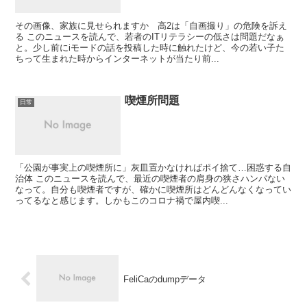
その画像、家族に見せられますか 高2は「自画撮り」の危険を訴え
る このニュースを読んで、若者のITリテラシーの低さは問題だなぁ
と。少し前にiモードの話を投稿した時に触れたけど、今の若い子た
ちって生まれた時からインターネットが当たり前...
喫煙所問題
日常
「公園が事実上の喫煙所に」灰皿置かなければポイ捨て…困惑する自
治体 このニュースを読んで、最近の喫煙者の肩身の狭さハンパない
なって。自分も喫煙者ですが、確かに喫煙所はどんどんなくなってい
ってるなと感じます。しかもこのコロナ禍で屋内喫...
FeliCaのdumpデータ