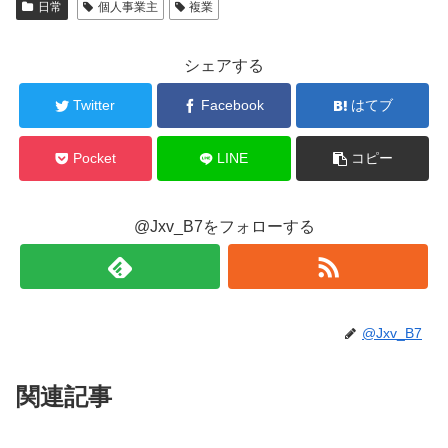
日常
個人事業主
複業
シェアする
Twitter
Facebook
はてブ
Pocket
LINE
コピー
@Jxv_B7をフォローする
@Jxv_B7
関連記事