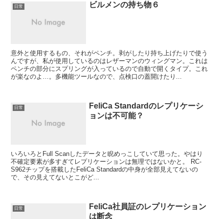
ビルメンの持ち物６
日常
意外と使用するもの、それがペンチ。剥がしたり持ち上げたりで使う
んですが、私が使用しているのはレザーマンのウィングマン。これは
ペンチの部分にスプリングが入っているので自動で開くタイプ。これ
が楽なのよ…。多機能ツールなので、点検口の蓋開けたり...
FeliCa Standardのレプリケーシ
日常
ョンは不可能？
いろいろとFull Scanしたデータと睨めっこしていて思った。やはり
不確定要素が多すぎてレプリケーションは無理ではないかと。 RC-
S962チップを搭載したFeliCa Standardの中身が全部見えてないの
で、その見えてないとこがど...
FeliCa社員証のレプリケーション
日常
は断念