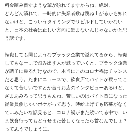
料金踏み倒すような輩が紛れてますからね、絶対。
どんどん潰れて、一時的に失業者数は跳ね上がるかも知れ
ないけど、こういうタイミングでリビルドしていかない
と、日本の社会は正しい方向に進まないんじゃないかと思
う訳です。
転職しても同じようなブラック企業で溢れてるから、転職
してもなー…で踏み出す人が減っていくと、ブラック企業
が調子に乗るだけなので、本当にこのコロナ禍はチャンス
だと思う。たまにニュースで、飲食店でバイトが戻ってこ
なくて苦しいですとか言うお店のインタビューあるけど、
ざまあみろって思うもんね。苦しいのはバイト首になった
従業員側じゃいボケがって思う。時給上げても応募がなく
て…みたいな話見ると、コロナ禍がまだ続いてる中で、い
ま飲食行ってもどうせまた苦しくなったら首なんでしょ？
って思うでしょうに。