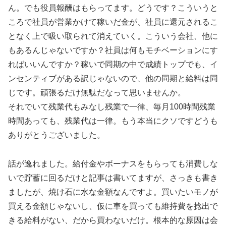
ん。でも役員報酬はもらってます。どうです？こういうと
ころで社員が営業かけて稼いだ金が、社員に還元されるこ
となく上で吸い取られて消えていく。こういう会社、他に
もあるんじゃないですか？社員は何もモチベーションにす
ればいいんですか？稼いで同期の中で成績トップでも、イ
ンセンティブがある訳じゃないので、他の同期と給料は同
じです。頑張るだけ無駄だなって思いませんか。
それでいて残業代もみなし残業で一律、毎月100時間残業
時間あっても、残業代は一律。もう本当にクソですどうも
ありがとうございました。
話が逸れました。給付金やボーナスをもらっても消費しな
いで貯蓄に回るだけと記事は書いてますが、さっきも書き
ましたが、焼け石に水な金額なんですよ。買いたいモノが
買える金額じゃないし、仮に車を買っても維持費を捻出で
きる給料がない、だから買わないだけ。根本的な原因は会