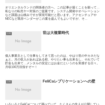
オリエンタルランドの関係者の方へ、この記事が届くことを願って…
私なりの転売ヤー対策のご提案です。システム開発やオペレーション
など課題は山積みですが実現可能だと思います。アクセンチュアや
NECなど既存ベンダーがこの案を盗んでもよいですが、そ...
世は大複業時代
日常
個人事業主として仕事をしてきて思ったのは、やはり世の中カネだな
ぁと。月の収入があればある程、やりたい事も出来るし、それでいて
貯金も出来て…メンタルの安定にはお金だというのを実感する日々。
月収100万目指すぞー！
FeliCaレプリケーションへの壁
日常
いろいろとFeliCaについて調べていて、たくさんの先人が公開してい