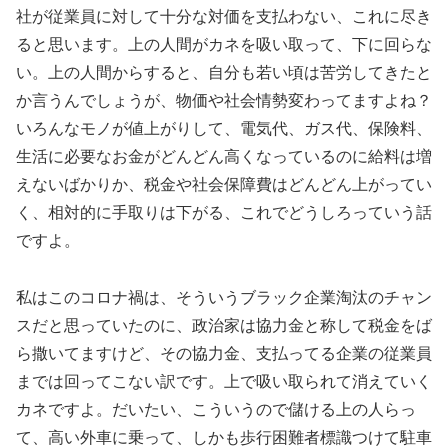
社が従業員に対して十分な対価を支払わない、これに尽き
ると思います。上の人間がカネを吸い取って、下に回らな
い。上の人間からすると、自分も若い頃は苦労してきたと
か言うんでしょうが、物価や社会情勢変わってますよね？
いろんなモノが値上がりして、電気代、ガス代、保険料、
生活に必要なお金がどんどん高くなっているのに給料は増
えないばかりか、税金や社会保障費はどんどん上がってい
く、相対的に手取りは下がる、これでどうしろっていう話
ですよ。
私はこのコロナ禍は、そういうブラック企業淘汰のチャン
スだと思っていたのに、政治家は協力金と称して税金をば
ら撒いてますけど、その協力金、支払ってる企業の従業員
までは回ってこない訳です。上で吸い取られて消えていく
カネですよ。だいたい、こういうので儲ける上の人らっ
て、高い外車に乗って、しかも歩行困難者標識つけて駐車